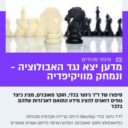
סיפור מהחיים
מדען יצא נגד האבולוציה -
ונמחק מוויקיפדיה
סיפורו של ד"ר גינטר בכלי, חוקר מאובנים, מציג כיצד
גופים דואגים להציג מידע התואם לאג'נדות שלהם
בלבד
לד"ר גינטר בכלי (Bechly) הייתה קריירה אקדמית מבטיחה
כפלאונתולוג (חוקר מאובנים). המדען הגרמני פירסם עשרות מאמרים