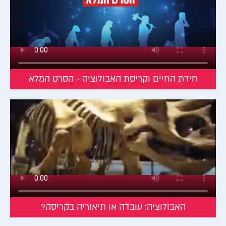
"יום אחד" קרה משהו שהוסיף לו תכונה מתקדמת יותר. ממש כמו מודל
חדש לאוטו… ההנחה היא כי מצבו הקבוע של המין הוא ללא שינוי,
למעט אותם פרצי זמן פתאומיים בהם מתחולל שינוי בלתי מוסבר. אך
מה גורם לאותם שינויים פתאומיים? איש אינו מסוגל להסביר.
לאור הקשיים שהובאו לעיל אפשר לפקפק במידת האמינות של
התאוריה. אולם הבעיה הגדולה ביותר של האבולוציה זו העובדה שהיא
חידת החיים וקריסת האבולוציה - הסרט המלא
איננה עומדת במבחן הבסיסי ביותר של תאוריה מדעית. לפי המקובל
כיום אצל הפילוסופים של המדע, תאוריה מדעית תקפה היא כזו שניתן
למצוא דרך להעמידה במבחן ולבדוק אם ניתן להפריך אותה. רעיון שלא
ניתן למצוא לו מבחן המסוגל להפריכו במידה ואינו אמת – אינו רעיון
מדעי. לשם הדגמה, פיזיקאי יכול לטעון שהסיבה ששחקני כדורסל
טובים קולעים יותר היא בגלל שכאשר הם זורקים כדור לסל, ידם
מייצרת זרמי אוויר חמים שגורמים לכדור להיכנס ברוב הפעמים. זו
תאוריה מדעית, משום שניתן לבצע ניסוי פשוט שיבחן אם היא נכונה או
לא. אם יתגלו זרמי אוויר היא תתקבל כתאוריה מוכחת, ואם לא –
כתאוריה מוטעית.
האבולוציה, לעומת זאת, אינה יכולה להיחשב לתאוריה מדעית, משום
האבולוציה: עובדה או תיאוריה בקריסה?
שאין שום ניסוי שנוכל לעשות כדי להוכיח שהיא אינה נכונה. מכיוון
שהיא חסינה מפני הפרכה, היא אינה עונה לקריטריון של תאוריה