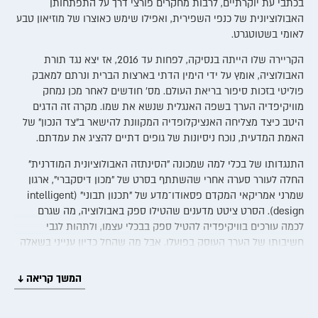
בכתבי עת יוקרתיים, לרבות מחקרים פורצי דרך על התפתחותן
האבולוציונית של כנפי השפירית, ואפילו שימש כאוצרו של מוזיאון טבע
לאומי בשטוטגרט.
הקריירה שלו הייתה בנסיקה, לפחות עד 2016, אז יצא נגד תורת
האבולוציה, אומץ על ידי הימין הדתי בארצות הברית ונרתם למאבק
פוליטי בזכות סיפור בריאת העולם. מס' חודשים לאחר מכן נמחק
מוויקיפדיה הערך בשפה האנגלית שנשא את שמו. מקרה זה הדגים
היטב כיצד מצליחה האנציקלופדיה המקוונת להישאר ב"צד הנכון" של
האמת המדעית, נוכח ניסיונות של גופים דתיים להציג את עמדתם.
התנגדותו של בכלי למה שמכונה "הסינתזה האבולוציונית המודרנית"
החלה לעורר סערה אחרי שהשתתף בסרט של "מכון דיסקברי", ארגון
שמרני אמריקאי המקדם פסאודו־מדע של "תכנון תבוני" (intelligent
design). הסרט ציטט מדענים שהטילו ספק באבולוציה, מה שגרם
לכמה עורכים בוויקיפדיה להטיל ספק בבכלי עצמו, ולתהות לגבי
חשיבותו של הערך העוסק בפועלו. אבל מה שהחל כדיון ענייני בשאלה
אם בכלי עומד "בקריטריונים לחשיבות" הנדרשים מערך אנציקלופדי,
הפך במהרה לקרב בין עורכים ותיקים בוויקיפדיה ובין נציגים מטעם
המשך קריאה ↓
הנצרות שנקראו להגנתו של המדען הקתולי.
אם הערך על בכלי נכנס לוויקיפדיה בזכות עבודתו המדעית, שלמרבה