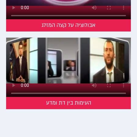
טובה יותר.
בעידן שלנו, ככל שהמדענים מגיעים להישגים גבוהים יותר, כך מתגלים
יותר ויותר ממצאים שאין ביכולתם להסביר. בתחומים לא מעטים המדע
נאלץ לפנות לכיוונים פילוסופיים כדי להסביר את התאוריות המדעיות
אבולוציה על קצה המזלג
החדשות.
האנושות מתקדמת להבנה שיש רק חכמה אחת, אלוהית, המאחדת בין
כל התופעות בעולם. ייתכן שבמקום להדגיש את הניגוד שבין מדע
לתורה, עלינו למצוא את המקום שבו חכמת התורה האינסופית מאירה
את הגילויים המדעיים, ומספקת להם הסבר עליון יותר מזה הנגלה מהם
כעת.
העימות בין דת ומדע