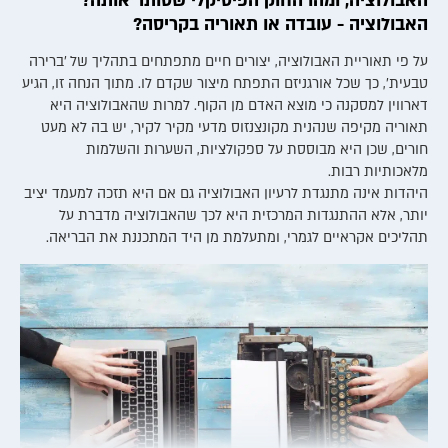
האבולוציה, ומהו החוק הפיסיקלי שסותר אותה?
האבולוציה - עובדה או תאוריה בקריסה?
על פי תאוריית האבולוציה, יצורים חיים מתפתחים בתהליך של 'ברירה
טבעית', כך שכל אורגניזם התפתח מיצור שקדם לו. מתוך הנחה זו, הגיע
דארווין למסקנה כי מוצא האדם מן הקוף. למרות שהאבולוציה היא
תאוריה מקיפה שנהנית מקונצנזוס מדעי מקיר לקיר, יש בה לא מעט
חורים, שכן היא מבוססת על ספקולציות, השערות והשלמות
מלאכותיות רבות.
היהדות אינה מתנגדת לרעיון האבולוציה גם אם היא תזכה למעמד יציב
יותר, אלא ההתנגדות המרכזית היא לכך שהאבולוציה מדברת על
תהליכים אקראיים לגמרי, ומתעלמת מן היד המתכננת את הבריאה.