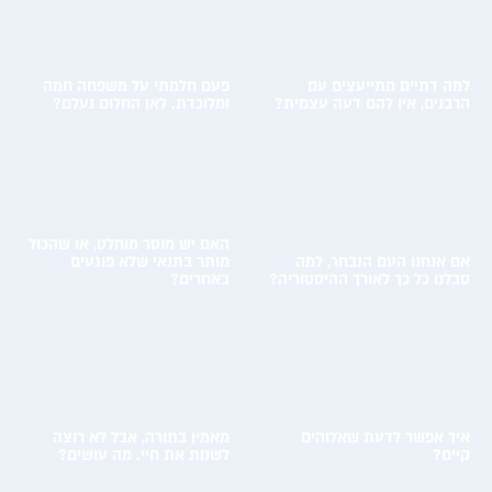
למה דתיים מתייעצים עם
פעם חלמתי על משפחה חמה
הרבנים, אין להם דעה עצמית?
ומלוכדת. לאן החלום נעלם?
מעבר לשאלה ←
מעבר לשאלה ←
האם יש מוסר מוחלט, או שהכול
אם אנחנו העם הנבחר, למה
מותר בתנאי שלא פוגעים
סבלנו כל כך לאורך ההיסטוריה?
באחרים?
מעבר לשאלה ←
מעבר לשאלה ←
איך אפשר לדעת שאלוהים
מאמין בתורה, אבל לא רוצה
קיים?
לשנות את חיי. מה עושים?
מעבר לשאלה ←
מעבר לשאלה ←