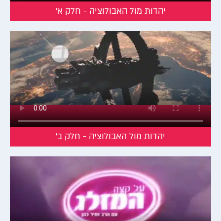
על פי היהדות, העולם לא נברא במקרה, אלא על פי רצון עליון שלא רק
יהדות מול האבולוציה - חלק א'
ברא אותו אלא גם משגיח עליו ומנהל אותו. הטענה שהעולם הוא
תוצאה של אקראיות גמורה היא בלתי מתקבלת על הדעת מבחינה
יהודית. אך לא צריך להיות אדם דתי בשביל לראות זאת: על פי "
החוק
השני של התרמודינמיקה",
חוק פיזיקלי מפורסם, אי הסדר (אנטרופיה)
של היקום שואף למקסימום. כפי שאנו רואים במו עינינו, קל הרבה יותר
להרוס מאשר לבנות. כדי לבנות בניין עם סדר מסוים צריך להשקיע עמל
רב של שנים, תכנון מדוקדק והשקעה מרובה; ואילו החרבתו מתרחשת
בשנייה אחת, בלחיצת כפתור, כשרק עיי חורבות נותרים אחריו.
עוד לא נולד הפיצוץ שיצר מבנה בעל משמעות… כל אלמנט בעולמנו,
החל מעיפרון ועד לוויין, הוא תוצאה של תכנון מוקפד. ההנחה שתהליך
היצירה של הטבע עצמו יהיה מנוגד לחוק השני של
התרמודינמיקה
–
יהדות מול האבולוציה - חלק ב'
אינה מתיישבת עם המציאות.
האם אפשר ליישב בין התאוריה המדעית לתפיסת התורה?
האמיתות המדעיות משתנות עם הזמן. פעם חשבו שהעולם שטוח,
והיום אנו יודעים שהוא עגול; פעם חשבו שהעולם קדמון, ורק מאות
שנים לאחר מכן התקבלה הדעה שהוא נברא באירוע קוסמי חד פעמי.
האבולוציה היא התיאוריה המועדפת על המדענים
כיום
, אבל על פי
ההיסטוריה המדעית זהו רק עניין של זמן עד שגם היא תוחלף בתיאוריה