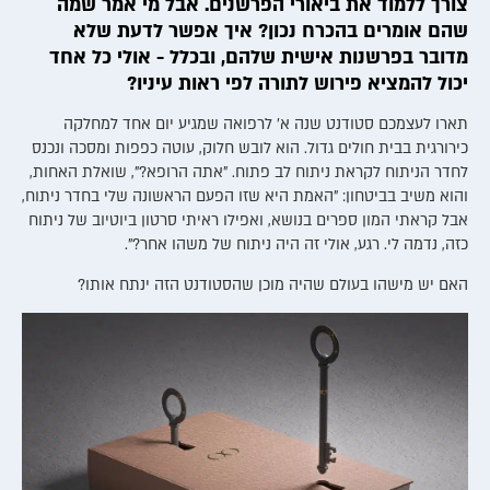
צורך ללמוד את ביאורי הפרשנים. אבל מי אמר שמה
שהם אומרים בהכרח נכון? איך אפשר לדעת שלא
מדובר בפרשנות אישית שלהם, ובכלל - אולי כל אחד
יכול להמציא פירוש לתורה לפי ראות עיניו?
תארו לעצמכם סטודנט שנה א' לרפואה שמגיע יום אחד למחלקה
כירורגית בבית חולים גדול. הוא לובש חלוק, עוטה כפפות ומסכה ונכנס
לחדר הניתוח לקראת ניתוח לב פתוח. "אתה הרופא?", שואלת האחות,
והוא משיב בביטחון: "האמת היא שזו הפעם הראשונה שלי בחדר ניתוח,
אבל קראתי המון ספרים בנושא, ואפילו ראיתי סרטון ביוטיוב של ניתוח
כזה, נדמה לי. רגע, אולי זה היה ניתוח של משהו אחר?".
האם יש מישהו בעולם שהיה מוכן שהסטודנט הזה ינתח אותו?