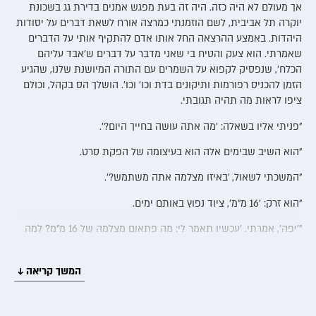
אך מעולם לא היה כזה. היה זה בעת מפגש אמנים בדירת גג בשכונת
יוקרה תל אביבית, לשם הוזמנתי כמרצה אורח לשאת דברים על יסודות
היהדות. באמצע ההרצאה החל אותו אדם להתקיף אותי על הדברים
שאמרתי. הוא צעק והטיח בי שאני מדבר על דברים ש'אבד עליהם
הכלח', שנפסיק לקפוא על השמרים עם התורה המיושנת שלנו, שהגיע
הזמן להכניס רפורמות ותיקונים בדת וכו' וכו'. הושלך הס בקהל, וכולם
ציפו לראות מה תהיה תגובתי.
"פניתי אליו בשאלה: 'מה אתה עושה בחייך היום?'.
"הוא השיב שבימים אלה הוא בעיצומה של הפקת סרט.
"המשכתי לשאול, 'באיזו מצלמה אתה משתמש?'.
"הוא זרק: '16 מ"מ', ציוד נפוץ באותם ימים.
"'יפה', אמרתי. 'עכשיו תאמר לי: מה פתאום מצלמה של 16 מ"מ? למה
אתה לא מחליף ל-8 מ"מ?! אני חושב שהרבה יותר טוב להשתמש
במצלמה כזו מאשר בציוד שאתה משתמש בו'.
המשך קריאה ↓
"אותו אדם ענה לי: 'כבוד הרב, עם כל הכבוד – אתה תעסוק בעניינים
שלך, אבל בעניינים המקצועיים תשאיר לנו לטפל. אתה לא בקיא ולא